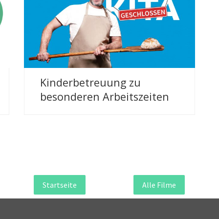
Infofilme | proFam gGmbH, MoKiS
Kinderbetreuung zu
besonderen Arbeitszeiten
Startseite
Alle Filme