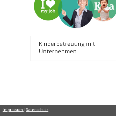
Infofilm | proFam gGmbH, MoKiS
Kinderbetreuung mit
Unternehmen
Impressum
|
Datenschutz