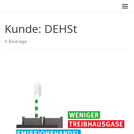
Skip
to
content
Kunde: DEHSt
4 Beiträge
Infofilm | Deutsche Emissionshandelsstelle,
Umweltbundesamt